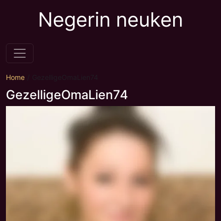
Negerin neuken
Home
GezelligeOmaLien74
GezelligeOmaLien74