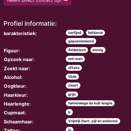
Neem direct contact op!
Profiel informatie:
karakteristiek:
verfijnd
liefdevol
gepassioneerd
Figuur:
Athletisch
stevig
Opzoek naar:
een man
Zoekt naar:
affaire
Alcohol:
Vaak
Oogkleur:
zwart
Haarkleur:
grijs
Haarlengte:
halverwege de kuit lengte
Cupmaat:
b
Schaamhaar:
Vrijstijl (hart, pijl en anderen)
Tattoo:
ja